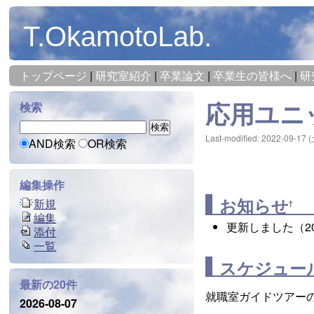
T.OkamotoLab.
トップページ
|
研究室紹介
|
卒業論文
|
卒業生の皆様へ
|
研
応用ユニ
検索
Last-modified: 2022-09-17 (
AND検索
OR検索
編集操作
お知らせ
新規
†
編集
更新しました（202
添付
一覧
スケジュー
最新の20件
就職室ガイドツアー
2026-08-07