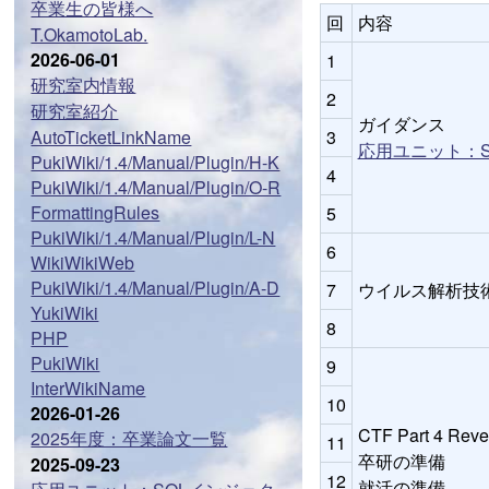
卒業生の皆様へ
回
内容
T.OkamotoLab.
2026-06-01
1
研究室内情報
2
研究室紹介
ガイダンス
AutoTicketLinkName
3
応用ユニット：
PukiWiki/1.4/Manual/Plugin/H-K
4
PukiWiki/1.4/Manual/Plugin/O-R
FormattingRules
5
PukiWiki/1.4/Manual/Plugin/L-N
6
WikiWikiWeb
PukiWiki/1.4/Manual/Plugin/A-D
7
ウイルス解析技
YukiWiki
8
PHP
PukiWiki
9
InterWikiName
10
2026-01-26
CTF Part 4 Reve
2025年度：卒業論文一覧
11
卒研の準備
2025-09-23
12
就活の準備