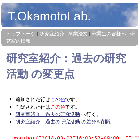
T.OkamotoLab.
トップページ
|
研究室紹介
|
卒業論文
|
卒業生の皆様へ
|
研
究室内情報
研究室紹介：過去の研究
活動
の変更点
追加された行は
この色
です。
削除された行は
この色
です。
研究室紹介：過去の研究活動
へ行く。
研究室紹介：過去の研究活動 の差分を削除
#author("2018-08-03T16:03:53+09:00","","