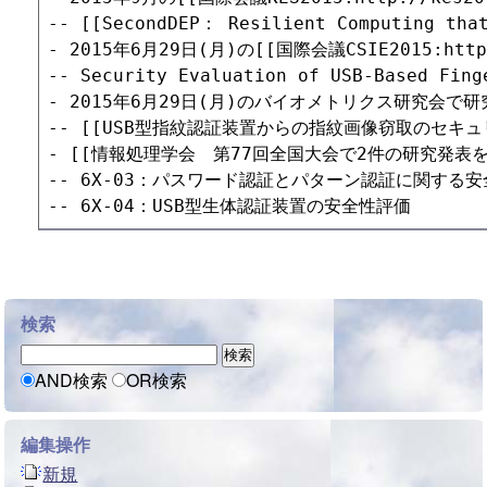
-- [[SecondDEP： Resilient Computing that
- 2015年6月29日(月)の[[国際会議CSIE2015:htt
-- Security Evaluation of USB-Based Finge
- 2015年6月29日(月)のバイオメトリクス研究会で
-- [[USB型指紋認証装置からの指紋画像窃取のセキュリティ評価:
- [[情報処理学会　第77回全国大会で2件の研究発表を行いました。:
-- 6X-03：パスワード認証とパターン認証に関する安
検索
AND検索
OR検索
編集操作
新規