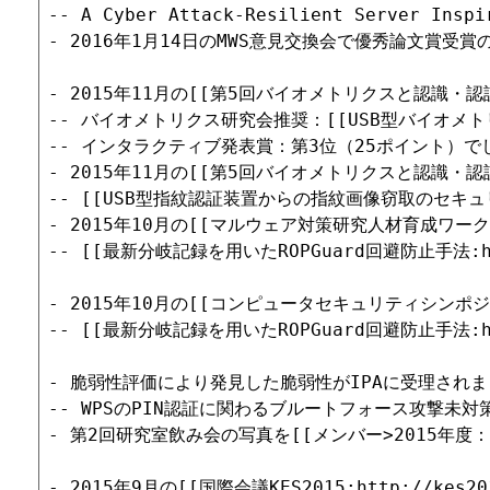
-- A Cyber Attack-Resilient Server Inspir
- 2016年1月14日のMWS意見交換会で優秀論文賞受賞
- 2015年11月の[[第5回バイオメトリクスと認識・認証シンポ
-- バイオメトリクス研究会推奨：[[USB型バイオメトリクス装
-- インタラクティブ発表賞：第3位（25ポイント）でし
- 2015年11月の[[第5回バイオメトリクスと認識・認証シンポ
-- [[USB型指紋認証装置からの指紋画像窃取のセキュリティ評価:
- 2015年10月の[[マルウェア対策研究人材育成ワークショップ
-- [[最新分岐記録を用いたROPGuard回避防止手法:http:/
- 2015年10月の[[コンピュータセキュリティシンポジウム2
-- [[最新分岐記録を用いたROPGuard回避防止手法:http:/
- 脆弱性評価により発見した脆弱性がIPAに受理されまし
-- WPSのPIN認証に関わるブルートフォース攻撃未対策
- 第2回研究室飲み会の写真を[[メンバー>2015年度
- 2015年9月の[[国際会議KES2015:http://kes2