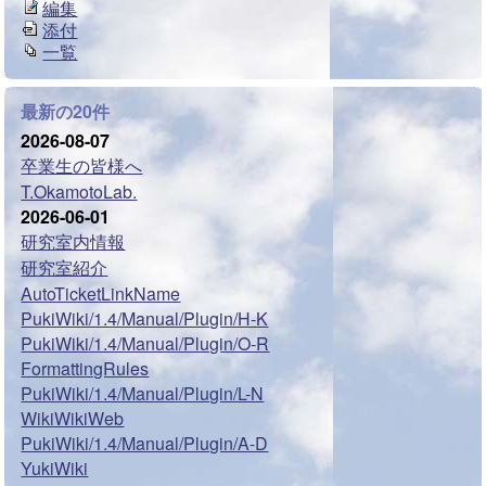
編集
添付
一覧
最新の20件
2026-08-07
卒業生の皆様へ
T.OkamotoLab.
2026-06-01
研究室内情報
研究室紹介
AutoTicketLinkName
PukiWiki/1.4/Manual/Plugin/H-K
PukiWiki/1.4/Manual/Plugin/O-R
FormattingRules
PukiWiki/1.4/Manual/Plugin/L-N
WikiWikiWeb
PukiWiki/1.4/Manual/Plugin/A-D
YukiWiki