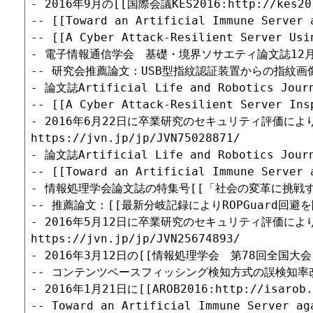
- 2016年9月の[[国際会議KES2016:http://ke
-- [[Toward an Artificial Immune Server 
-- [[A Cyber Attack-Resilient Server Usi
- 電子情報通信学会　基礎・境界ソサエティ論文誌12
-- 研究会推薦論文：USB型指紋認証装置からの指紋画
- 論文誌Artificial Life and Robotics J
-- [[A Cyber Attack-Resilient Server Ins
- 2016年6月22日に卒業研究のセキュリティ評価によ
https://jvn.jp/jp/JVN75028871/

- 論文誌Artificial Life and Robotics J
-- [[Toward an Artificial Immune Server 
- 情報処理学会論文誌の特集号[[「社会の変革に挑戦するセキュリティ技
-- 推薦論文：[[最新分岐記録によりROPGuard回避を防止する手法
- 2016年5月12日に卒業研究のセキュリティ評価によ
https://jvn.jp/jp/JVN25674893/

- 2016年3月12日の[[情報処理学会　第78回全国大会:htt
-- コンテンツベースフィッシング検知方式の誤検知率改
- 2016年1月21日に[[AROB2016:http://isarob
-- Toward an Artificial Immune Server aga