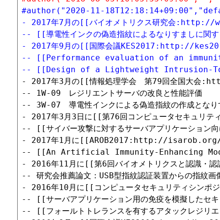
#author("2020-11-18T12:18:14+09:00","def
- 2017年7月の[[バイオメトリクス研究会:http://www.ie
-- [[導電性インクの偽造指紋によるなりすましに関するUSB型
- 2017年9月の[[国際会議KES2017:http://kes
-- [[Performance evaluation of an immuni
-- [[Design of a Lightweight Intrusion-T
- 2017年3月の[[情報処理学会　第79回全国大会:http:/
-- 1W-09　レジリエントサーバの改良と性能評価

-- 3W-07　導電性インクによる偽造指紋の作成とな
- 2017年3月3日に[[第76回コンピュータセキュリティ研究会:
-- [[サイバー攻撃に対するサーバアプリケーション向け免疫強化モジ
- 2017年1月に[[AROB2017:http://isarob.
-- [[An Artificial Immunity-Enhancing Mo
- 2016年11月に[[第6回バイオメトリクスと認識・認証シン
-- 研究会推薦論文：USB型指紋認証装置からの指紋画
- 2016年10月に[[コンピュータセキュリティシンポジウム20
-- [[サーバアプリケーション用の免疫を模擬したセキュリティモ
-- [[フォールトトレランスを有するアタックレジリエントサーバ