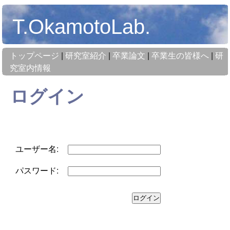
T.OkamotoLab.
トップページ
|
研究室紹介
|
卒業論文
|
卒業生の皆様へ
|
研
究室内情報
ログイン
ユーザー名:
パスワード: