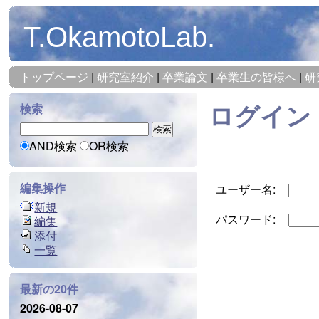
T.OkamotoLab.
トップページ
|
研究室紹介
|
卒業論文
|
卒業生の皆様へ
|
研
ログイン
検索
AND検索
OR検索
編集操作
ユーザー名:
新規
パスワード:
編集
添付
一覧
最新の20件
2026-08-07