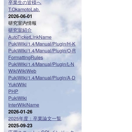
卒業生の皆様へ
T.OkamotoLab.
2026-06-01
研究室内情報
研究室紹介
AutoTicketLinkName
PukiWiki/1.4/Manual/Plugin/H-K
PukiWiki/1.4/Manual/Plugin/O-R
FormattingRules
PukiWiki/1.4/Manual/Plugin/L-N
WikiWikiWeb
PukiWiki/1.4/Manual/Plugin/A-D
YukiWiki
PHP
PukiWiki
InterWikiName
2026-01-26
2025年度：卒業論文一覧
2025-09-23