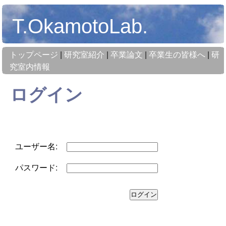
T.OkamotoLab.
トップページ
|
研究室紹介
|
卒業論文
|
卒業生の皆様へ
|
研
究室内情報
ログイン
ユーザー名:
パスワード: