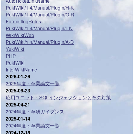
AutoTicketLinkName
PukiWiki/1.4/Manual/Plugin/H-K
PukiWiki/1.4/Manual/Plugin/O-R
FormattingRules
PukiWiki/1.4/Manual/Plugin/L-N
WikiWikiWeb
PukiWiki/1.4/Manual/Plugin/A-D
YukiWiki
PHP
PukiWiki
InterWikiName
2026-01-26
2025年度：卒業論文一覧
2025-09-23
応用ユニット：SQLインジェクションとその対策
2025-04-21
2024年度：卒研ガイダンス
2025-01-14
2024年度：卒業論文一覧
2024-12-18