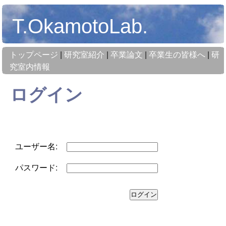
T.OkamotoLab.
トップページ
|
研究室紹介
|
卒業論文
|
卒業生の皆様へ
|
研
究室内情報
ログイン
ユーザー名:
パスワード: