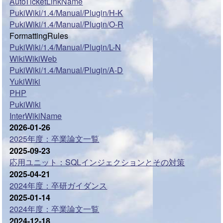
AutoTicketLinkName
PukiWiki/1.4/Manual/Plugin/H-K
PukiWiki/1.4/Manual/Plugin/O-R
FormattingRules
PukiWiki/1.4/Manual/Plugin/L-N
WikiWikiWeb
PukiWiki/1.4/Manual/Plugin/A-D
YukiWiki
PHP
PukiWiki
InterWikiName
2026-01-26
2025年度：卒業論文一覧
2025-09-23
応用ユニット：SQLインジェクションとその対策
2025-04-21
2024年度：卒研ガイダンス
2025-01-14
2024年度：卒業論文一覧
2024-12-18